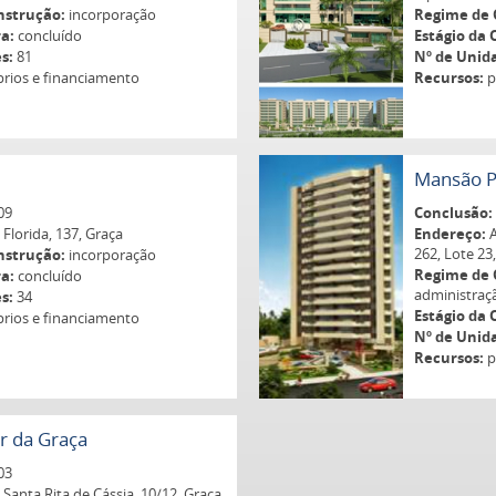
nstrução:
incorporação
Regime de 
a:
concluído
Estágio da 
s:
81
Nº de Unid
rios e financiamento
Recursos:
p
l
Mansão Pi
09
Conclusão:
Florida, 137, Graça
Endereço:
A
262, Lote 23
nstrução:
incorporação
Regime de 
a:
concluído
administraç
s:
34
Estágio da 
rios e financiamento
Nº de Unid
Recursos:
p
ar da Graça
03
Santa Rita de Cássia, 10/12, Graça