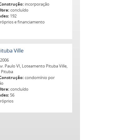
Construção:
incorporação
Obra:
concluído
ades:
192
róprios e financiamento
tuba Ville
2006
v. Paulo VI, Loteamento Pituba Ville,
, Pituba
Construção:
condomínio por
ão
Obra:
concluído
ades:
56
róprios