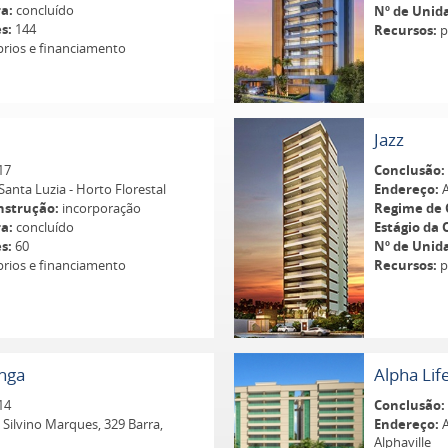
a:
concluído
Nº de Unid
s:
144
Recursos:
p
rios e financiamento
Jazz
17
Conclusão:
Santa Luzia - Horto Florestal
Endereço:
A
nstrução:
incorporação
Regime de 
a:
concluído
Estágio da 
s:
60
Nº de Unid
rios e financiamento
Recursos:
p
anga
Alpha Lif
14
Conclusão:
Silvino Marques, 329 Barra,
Endereço:
A
Alphaville