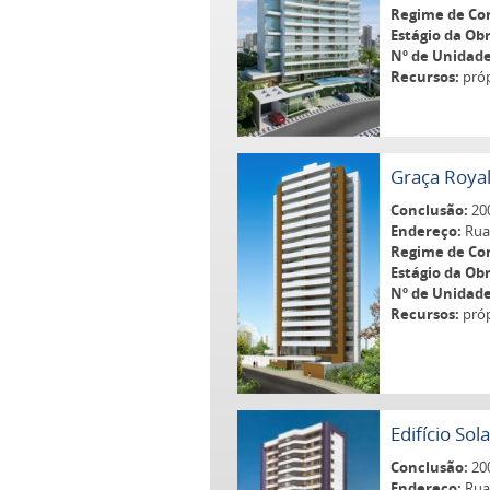
Regime de Co
Estágio da Obr
Nº de Unidade
Recursos:
próp
Graça Roya
Conclusão:
20
Endereço:
Rua 
Regime de Co
Estágio da Obr
Nº de Unidade
Recursos:
próp
Edifício Sol
Conclusão:
20
Endereço:
Rua 